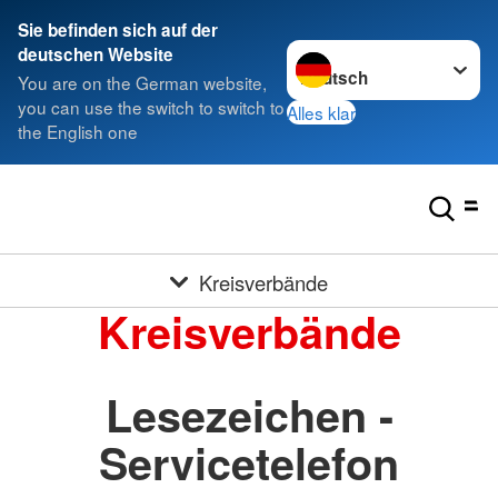
Sie befinden sich auf der
Sprache wechseln zu
deutschen Website
You are on the German website,
you can use the switch to switch to
Alles klar
the English one
Kreisverbände
Kreisverbände
Lesezeichen -
Servicetelefon