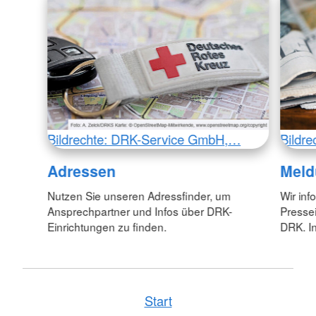
Bildrechte: DRK-Service GmbH,…
Bildr
Adressen
Meld
Nutzen Sie unseren Adressfinder, um
Wir inf
Ansprechpartner und Infos über DRK-
Pressei
Einrichtungen zu finden.
DRK. In
Start