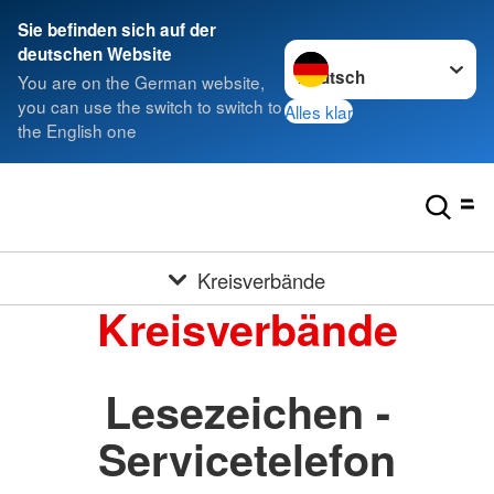
Sie befinden sich auf der
Sprache wechseln zu
deutschen Website
You are on the German website,
you can use the switch to switch to
Alles klar
the English one
Kreisverbände
Kreisverbände
Lesezeichen -
Servicetelefon