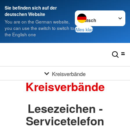
Sie befinden sich auf der
Sprache wechseln zu
deutschen Website
You are on the German website,
you can use the switch to switch to
Alles klar
the English one
Kreisverbände
Kreisverbände
Lesezeichen -
Servicetelefon