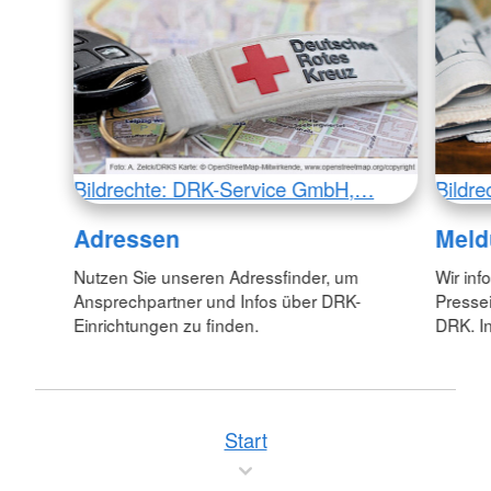
Bildrechte: DRK-Service GmbH,…
Bildr
Adressen
Meld
Nutzen Sie unseren Adressfinder, um
Wir inf
Ansprechpartner und Infos über DRK-
Pressei
Einrichtungen zu finden.
DRK. In
Start