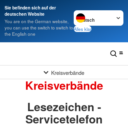
Sie befinden sich auf der
Sprache wechseln zu
deutschen Website
You are on the German website,
you can use the switch to switch to
Alles klar
the English one
Kreisverbände
Kreisverbände
Lesezeichen -
Servicetelefon