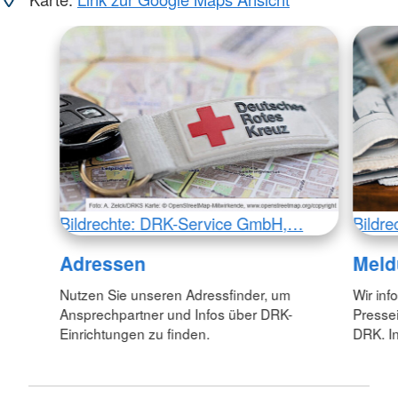
Bildrechte: DRK-Service GmbH,…
Bildr
Adressen
Meld
Nutzen Sie unseren Adressfinder, um
Wir inf
Ansprechpartner und Infos über DRK-
Pressei
Einrichtungen zu finden.
DRK. In