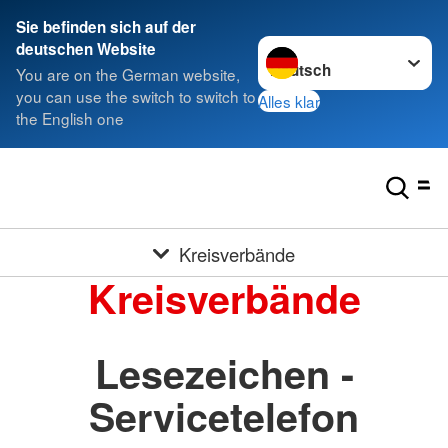
Sie befinden sich auf der
Sprache wechseln zu
deutschen Website
You are on the German website,
you can use the switch to switch to
Alles klar
the English one
Kreisverbände
Kreisverbände
Lesezeichen -
Servicetelefon