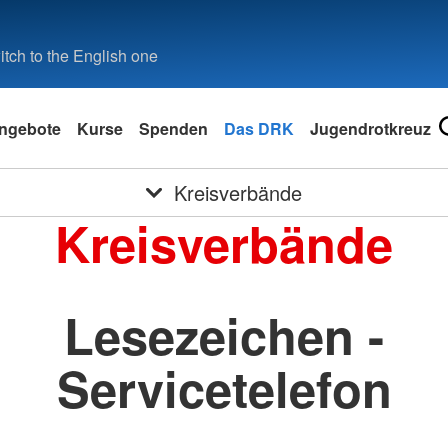
tch to the English one
ngebote
Kurse
Spenden
Das DRK
Jugendrotkreuz
Kreisverbände
Kreisverbände
Lesezeichen -
Servicetelefon