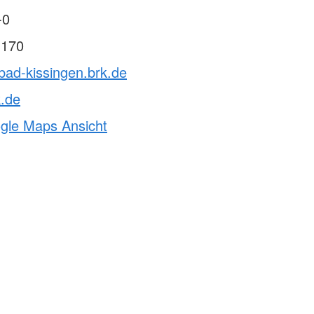
-0
 170
bad-kissingen.brk.de
k.de
ogle Maps Ansicht