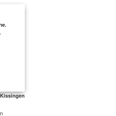
ne.
.
 Kissingen
en