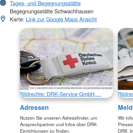
Tages- und Begegnungsstätte
Begegnungsstätte Schwachhausen
Karte:
Link zur Google Maps Ansicht
Bildrechte: DRK-Service GmbH,…
Bildr
Adressen
Meld
Nutzen Sie unseren Adressfinder, um
Wir inf
Ansprechpartner und Infos über DRK-
Pressei
Einrichtungen zu finden.
DRK. In