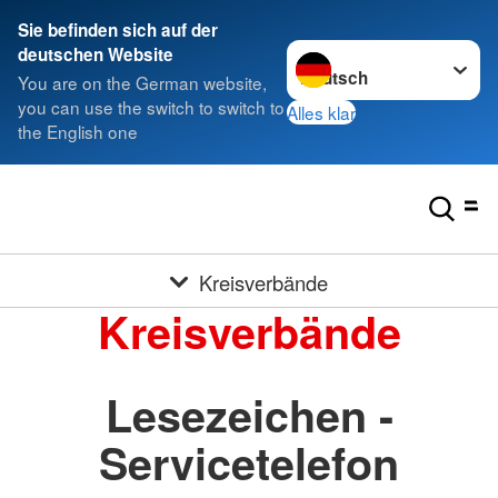
Sie befinden sich auf der
Sprache wechseln zu
deutschen Website
You are on the German website,
you can use the switch to switch to
Alles klar
the English one
Kreisverbände
Kreisverbände
Lesezeichen -
Servicetelefon