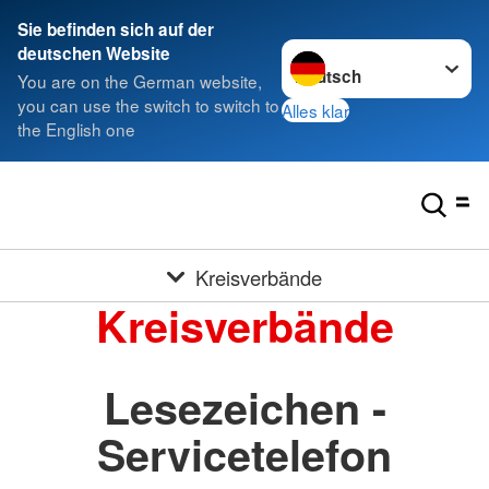
Sie befinden sich auf der
Sprache wechseln zu
deutschen Website
You are on the German website,
you can use the switch to switch to
Alles klar
the English one
Kreisverbände
Kreisverbände
Lesezeichen -
Servicetelefon