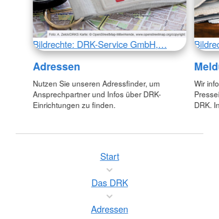
Bildrechte: DRK-Service GmbH,…
Bildr
Adressen
Meld
Nutzen Sie unseren Adressfinder, um
Wir inf
Ansprechpartner und Infos über DRK-
Pressei
Einrichtungen zu finden.
DRK. In
Start
Das DRK
Adressen