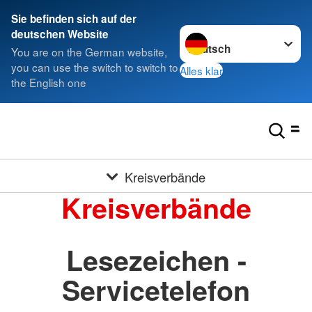
Sie befinden sich auf der
Sprache wechseln zu
deutschen Website
You are on the German website,
you can use the switch to switch to
Alles klar
the English one
Kreisverbände
Kreisverbände
Lesezeichen -
Servicetelefon