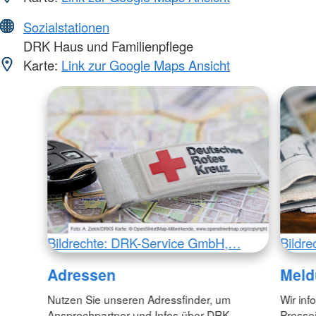
Sozialstationen
DRK Haus und Familienpflege
Karte:
Link zur Google Maps Ansicht
Bildrechte: DRK-Service GmbH,…
Bildr
Adressen
Meld
Nutzen Sie unseren Adressfinder, um
Wir inf
Ansprechpartner und Infos über DRK-
Pressei