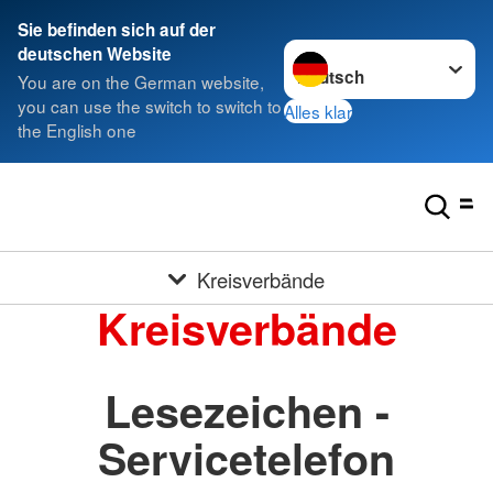
Sie befinden sich auf der
Sprache wechseln zu
deutschen Website
You are on the German website,
you can use the switch to switch to
Alles klar
the English one
Kreisverbände
Kreisverbände
Lesezeichen -
Servicetelefon