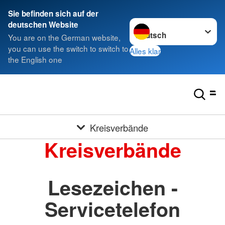
Sie befinden sich auf der
Sprache wechseln zu
deutschen Website
You are on the German website,
you can use the switch to switch to
Alles klar
the English one
Kreisverbände
Kreisverbände
Lesezeichen -
Servicetelefon