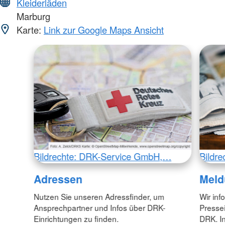
Kleiderläden
Marburg
Karte:
Link zur Google Maps Ansicht
Bildrechte: DRK-Service GmbH,…
Bildr
Adressen
Meld
Nutzen Sie unseren Adressfinder, um
Wir inf
Ansprechpartner und Infos über DRK-
Pressei
Einrichtungen zu finden.
DRK. In