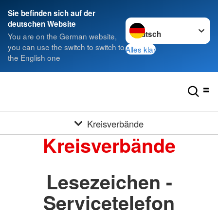
Sie befinden sich auf der
Sprache wechseln zu
deutschen Website
You are on the German website,
you can use the switch to switch to
Alles klar
the English one
Kreisverbände
Kreisverbände
Lesezeichen -
Servicetelefon