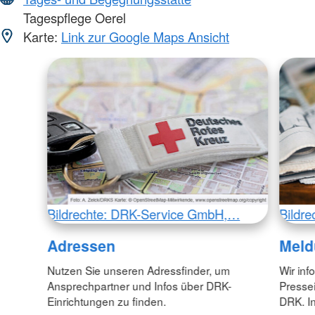
Tagespflege Oerel
Karte:
Link zur Google Maps Ansicht
Bildrechte: DRK-Service GmbH,…
Bildr
Adressen
Meld
Nutzen Sie unseren Adressfinder, um
Wir inf
Ansprechpartner und Infos über DRK-
Pressei
Einrichtungen zu finden.
DRK. In