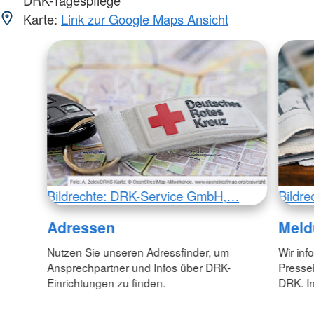
DRK-Tagespflege
Karte:
Link zur Google Maps Ansicht
Bildrechte: DRK-Service GmbH,…
Bildr
Adressen
Meld
Nutzen Sie unseren Adressfinder, um
Wir inf
Ansprechpartner und Infos über DRK-
Pressei
Einrichtungen zu finden.
DRK. In