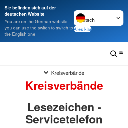
Sie befinden sich auf der
Sprache wechseln zu
deutschen Website
You are on the German website,
you can use the switch to switch to
Alles klar
the English one
Kreisverbände
Kreisverbände
Lesezeichen -
Servicetelefon