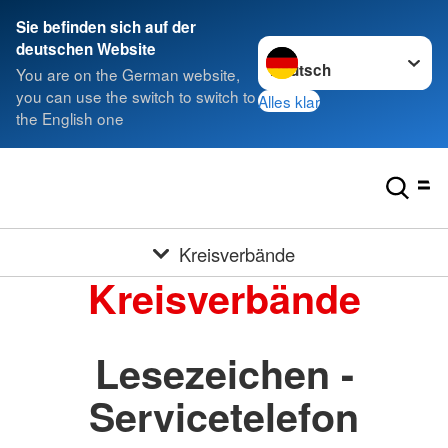
Sie befinden sich auf der
Sprache wechseln zu
deutschen Website
You are on the German website,
you can use the switch to switch to
Alles klar
the English one
Kreisverbände
Kreisverbände
Lesezeichen -
Servicetelefon