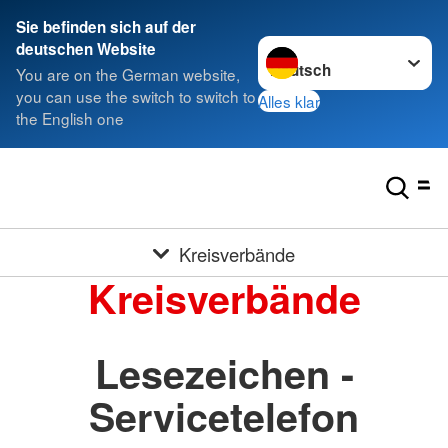
Sie befinden sich auf der
Sprache wechseln zu
deutschen Website
You are on the German website,
you can use the switch to switch to
Alles klar
the English one
Kreisverbände
Kreisverbände
Lesezeichen -
Servicetelefon