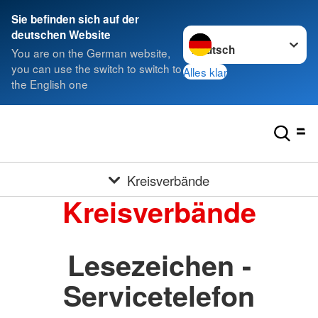
Sie befinden sich auf der
Sprache wechseln zu
deutschen Website
You are on the German website,
you can use the switch to switch to
Alles klar
the English one
Kreisverbände
Kreisverbände
Lesezeichen -
Servicetelefon