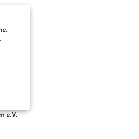
ne.
.
n e.V.