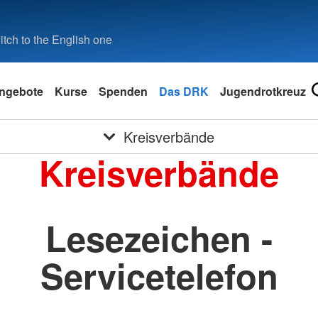
tch to the English one
ngebote
Kurse
Spenden
Das DRK
Jugendrotkreuz
Kreisverbände
Kreisverbände
Lesezeichen -
Servicetelefon