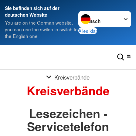
Sie befinden sich auf der
Sprache wechseln zu
deutschen Website
You are on the German website,
you can use the switch to switch to
Alles klar
the English one
Kreisverbände
Kreisverbände
Lesezeichen -
Servicetelefon