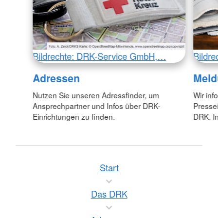
Bildrechte: DRK-Service GmbH,…
Bildr
Adressen
Meld
Nutzen Sie unseren Adressfinder, um
Wir inf
Ansprechpartner und Infos über DRK-
Pressei
Einrichtungen zu finden.
DRK. In
Start
Das DRK