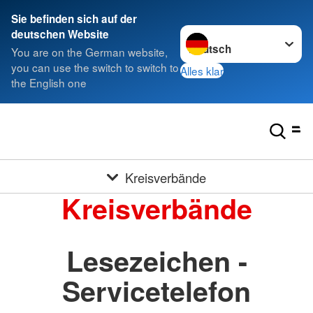
Sie befinden sich auf der
Sprache wechseln zu
deutschen Website
You are on the German website,
you can use the switch to switch to
Alles klar
the English one
Kreisverbände
Kreisverbände
Lesezeichen -
Servicetelefon