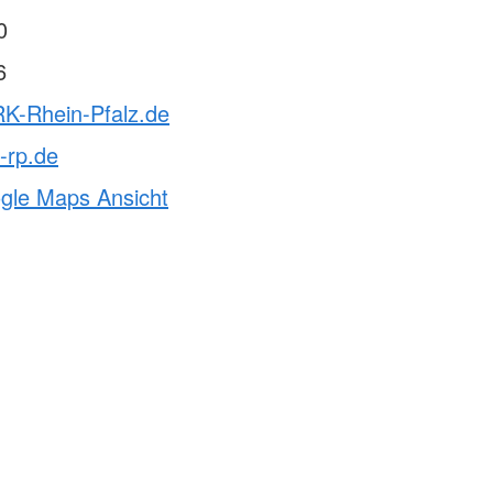
0
6
RK-Rhein-Pfalz.de
-rp.de
ogle Maps Ansicht