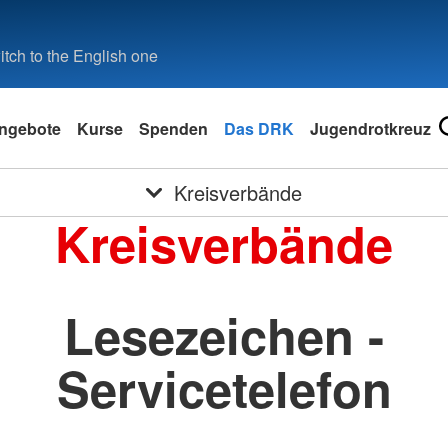
tch to the English one
ngebote
Kurse
Spenden
Das DRK
Jugendrotkreuz
Kreisverbände
Kreisverbände
Lesezeichen -
Servicetelefon