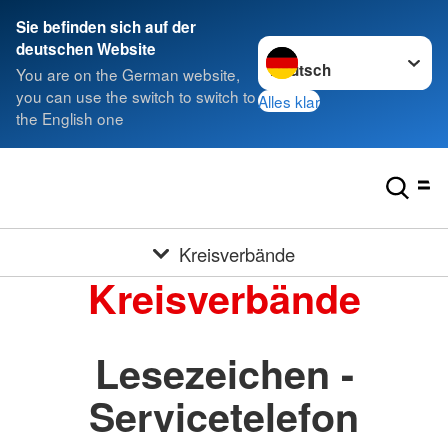
Sie befinden sich auf der
Sprache wechseln zu
deutschen Website
You are on the German website,
you can use the switch to switch to
Alles klar
the English one
Kreisverbände
Kreisverbände
Lesezeichen -
Servicetelefon