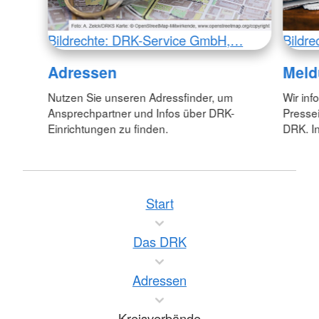
Bildrechte: DRK-Service GmbH,…
Bildr
Adressen
Meld
Nutzen Sie unseren Adressfinder, um
Wir inf
Ansprechpartner und Infos über DRK-
Pressei
Einrichtungen zu finden.
DRK. In
Start
Das DRK
Adressen
Kreisverbände