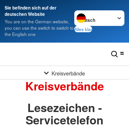
Sie befinden sich auf der
Sprache wechseln zu
deutschen Website
You are on the German website,
you can use the switch to switch to
Alles klar
the English one
Kreisverbände
Kreisverbände
Lesezeichen -
Servicetelefon