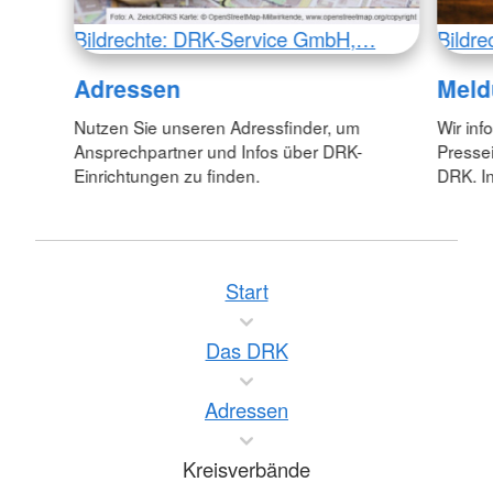
Bildrechte: DRK-Service GmbH,…
Bildr
Adressen
Meld
Nutzen Sie unseren Adressfinder, um
Wir inf
Ansprechpartner und Infos über DRK-
Pressei
Einrichtungen zu finden.
DRK. In
Start
Das DRK
Adressen
Kreisverbände