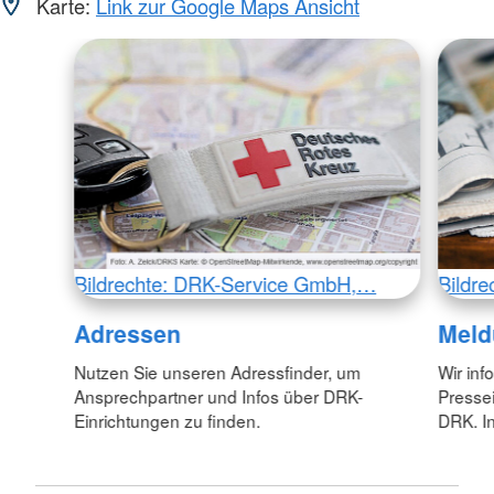
Karte:
Link zur Google Maps Ansicht
Bildrechte: DRK-Service GmbH,…
Bildr
Adressen
Meld
Nutzen Sie unseren Adressfinder, um
Wir inf
Ansprechpartner und Infos über DRK-
Pressei
Einrichtungen zu finden.
DRK. In