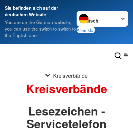
Sie befinden sich auf der
Sprache wechseln zu
deutschen Website
You are on the German website,
you can use the switch to switch to
Alles klar
the English one
Kreisverbände
Kreisverbände
Lesezeichen -
Servicetelefon