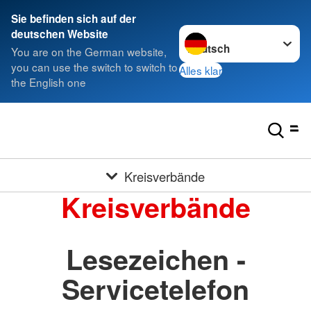
Sie befinden sich auf der
Sprache wechseln zu
deutschen Website
You are on the German website,
you can use the switch to switch to
Alles klar
the English one
Kreisverbände
Kreisverbände
Lesezeichen -
Servicetelefon