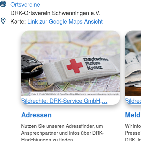
Ortsvereine
DRK-Ortsverein Schwenningen e.V.
Karte:
Link zur Google Maps Ansicht
Bildrechte: DRK-Service GmbH,…
Bildr
Adressen
Meld
Nutzen Sie unseren Adressfinder, um
Wir inf
Ansprechpartner und Infos über DRK-
Pressei
Einrichtungen zu finden.
DRK. In