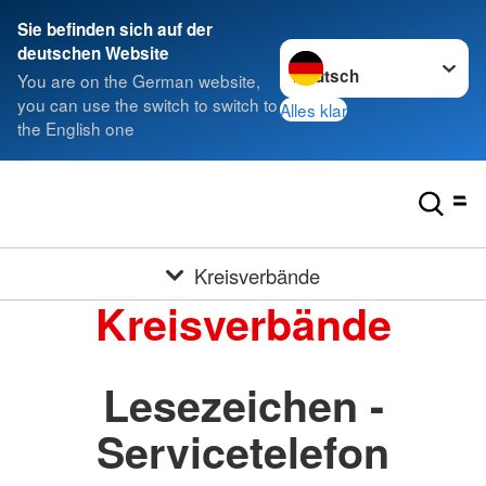
Sie befinden sich auf der
Sprache wechseln zu
deutschen Website
You are on the German website,
you can use the switch to switch to
Alles klar
the English one
Kreisverbände
Kreisverbände
Lesezeichen -
Servicetelefon