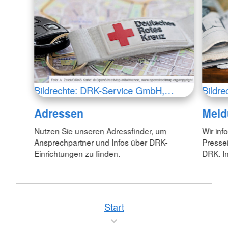
Bildrechte: DRK-Service GmbH,…
Bildr
Adressen
Meld
Nutzen Sie unseren Adressfinder, um
Wir inf
Ansprechpartner und Infos über DRK-
Pressei
Einrichtungen zu finden.
DRK. In
Start