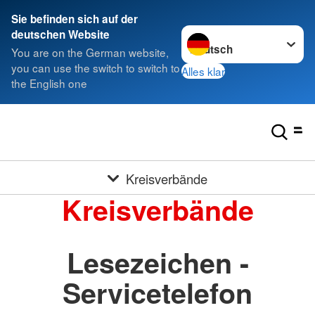
Sie befinden sich auf der
Sprache wechseln zu
deutschen Website
You are on the German website,
you can use the switch to switch to
Alles klar
the English one
Kreisverbände
Kreisverbände
Lesezeichen -
Servicetelefon