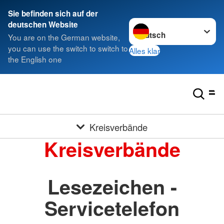
Sie befinden sich auf der
Sprache wechseln zu
deutschen Website
You are on the German website,
you can use the switch to switch to
Alles klar
the English one
Kreisverbände
Kreisverbände
Lesezeichen -
Servicetelefon