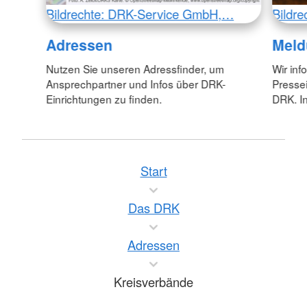
Bildrechte: DRK-Service GmbH,…
Bildr
Adressen
Meld
Nutzen Sie unseren Adressfinder, um
Wir inf
Ansprechpartner und Infos über DRK-
Pressei
Einrichtungen zu finden.
DRK. In
Start
Das DRK
Adressen
Kreisverbände