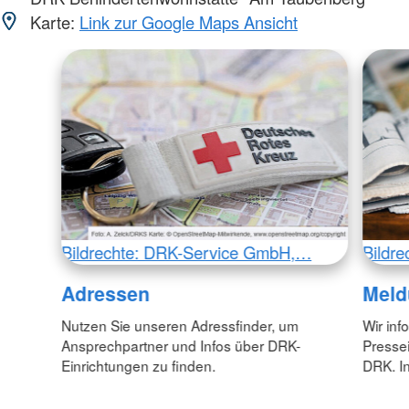
Karte:
Link zur Google Maps Ansicht
Bildrechte: DRK-Service GmbH,…
Bildr
Adressen
Meld
Nutzen Sie unseren Adressfinder, um
Wir inf
Ansprechpartner und Infos über DRK-
Pressei
Einrichtungen zu finden.
DRK. In