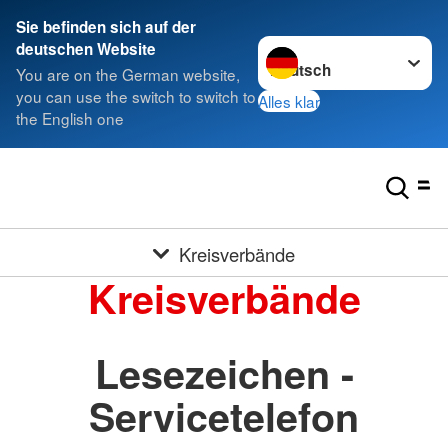
Sie befinden sich auf der
Sprache wechseln zu
deutschen Website
You are on the German website,
you can use the switch to switch to
Alles klar
the English one
Kreisverbände
Kreisverbände
Lesezeichen -
Servicetelefon