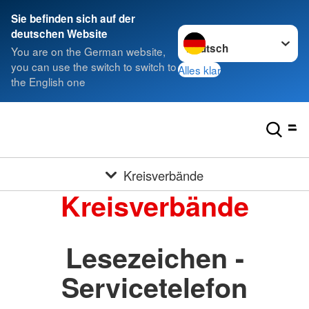
Sie befinden sich auf der
Sprache wechseln zu
deutschen Website
You are on the German website,
you can use the switch to switch to
Alles klar
the English one
Kreisverbände
Kreisverbände
Lesezeichen -
Servicetelefon