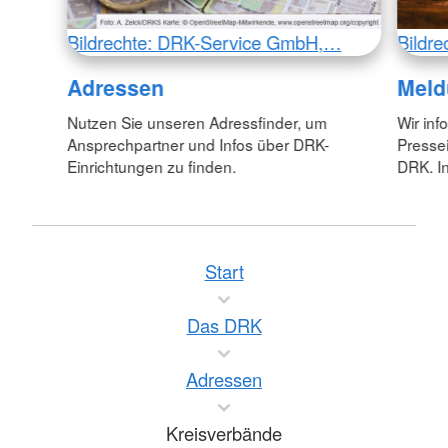
Bildrechte: DRK-Service GmbH,…
Bildr
Adressen
Meld
Nutzen Sie unseren Adressfinder, um
Wir inf
Ansprechpartner und Infos über DRK-
Pressei
Einrichtungen zu finden.
DRK. In
Start
Das DRK
Adressen
Kreisverbände