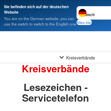
Sie befinden sich auf der deutschen
Sprache wechseln 
Website
You are on the German website, you can
Alles klar
use the switch to switch to the English one
Kreisverbände
Kreisverbände
Lesezeichen -
Servicetelefon