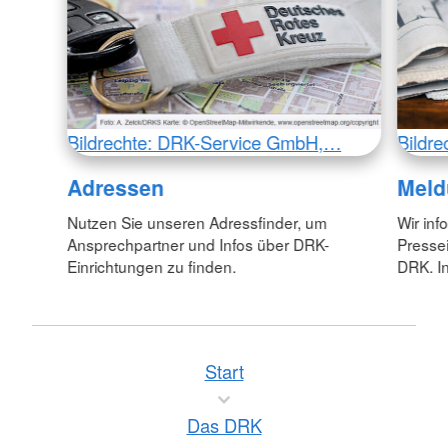
Bildrechte: DRK-Service GmbH,…
Bildr
Adressen
Meld
Nutzen Sie unseren Adressfinder, um
Wir inf
Ansprechpartner und Infos über DRK-
Pressei
Einrichtungen zu finden.
DRK. In
Start
Das DRK