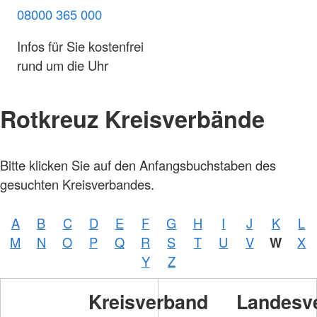
08000 365 000
Infos für Sie kostenfrei
rund um die Uhr
Rotkreuz Kreisverbände
Bitte klicken Sie auf den Anfangsbuchstaben des
gesuchten Kreisverbandes.
A
B
C
D
E
F
G
H
I
J
K
L
M
N
O
P
Q
R
S
T
U
V
W
X
Y
Z
Kreisverband
Landesv