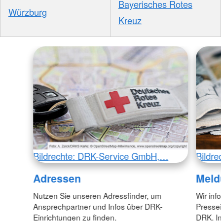
Bayerisches Rotes
Würzburg
Kreuz
Bildrechte: DRK-Service GmbH,…
Bildr
Adressen
Meld
Nutzen Sie unseren Adressfinder, um
Wir inf
Ansprechpartner und Infos über DRK-
Pressei
Einrichtungen zu finden.
DRK. In