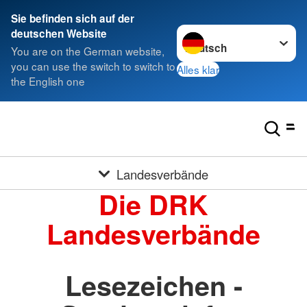
Sie befinden sich auf der
Sprache wechseln zu
deutschen Website
You are on the German website,
you can use the switch to switch to
Alles klar
the English one
Landesverbände
Die DRK
Landesverbände
Lesezeichen -