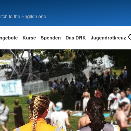
tch to the English one
ngebote
Kurse
Spenden
Das DRK
Jugendrotkreuz