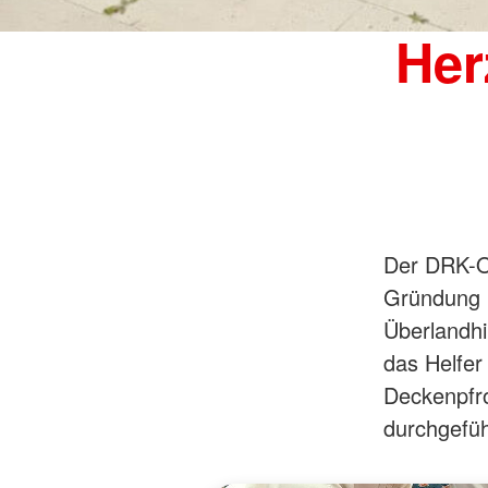
Her
Der DRK-Or
Gründung 1
Überlandhi
das Helfer
Deckenpfro
durchgeführ