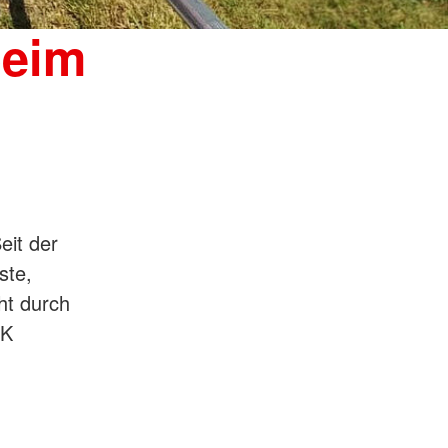
beim
eit der
ste,
ht durch
RK