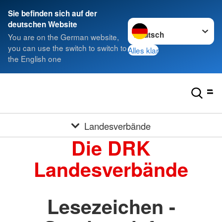
Sie befinden sich auf der
Sprache wechseln zu
deutschen Website
You are on the German website,
you can use the switch to switch to
Alles klar
the English one
Landesverbände
Die DRK
Landesverbände
Lesezeichen -